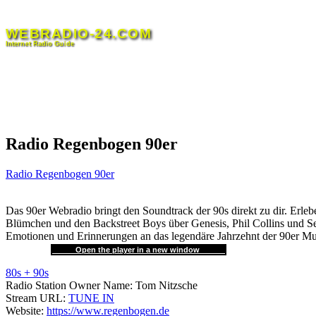
Skip
to
WEBRADIO-24.COM
content
Internet Radio Guide
Radio Regenbogen 90er
Radio Regenbogen 90er
Das 90er Webradio bringt den Soundtrack der 90s direkt zu dir. Erl
Blümchen und den Backstreet Boys über Genesis, Phil Collins und Se
Emotionen und Erinnerungen an das legendäre Jahrzehnt der 90er Mu
Open the player in a new window
80s + 90s
Radio Station Owner Name:
Tom Nitzsche
Stream URL:
TUNE IN
Website:
https://www.regenbogen.de