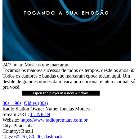
24/7 no ar. Músicas que marcaram.
Tocamos os maiores sucessos de todos os tempos, desde os anos 60.
Todos os cantores e bandas que marcaram época tocam aqui. Um
desfile de grandes nomes da música pop nacional e internacional, só
pra você.
Open the player in a new window
80s + 90s
,
Oldies (80s)
Radio Station Owner Name:
Jonatas Moraes
Stream URL:
TUNE IN
Website:
https://www.radiopremiare.com.br
City:
Piracicaba
Country:
Brazil
Tags:
60
,
70
,
80
,
90
,
flashback