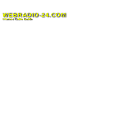
Skip
to
WEBRADIO-24.COM
content
Internet Radio Guide