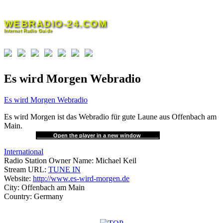
Skip
to
WEBRADIO-24.COM
content
Internet Radio Guide
Es wird Morgen Webradio
Es wird Morgen Webradio
Es wird Morgen ist das Webradio für gute Laune aus Offenbach am
Main.
Open the player in a new window
International
Radio Station Owner Name:
Michael Keil
Stream URL:
TUNE IN
Website:
http://www.es-wird-morgen.de
City:
Offenbach am Main
Country:
Germany